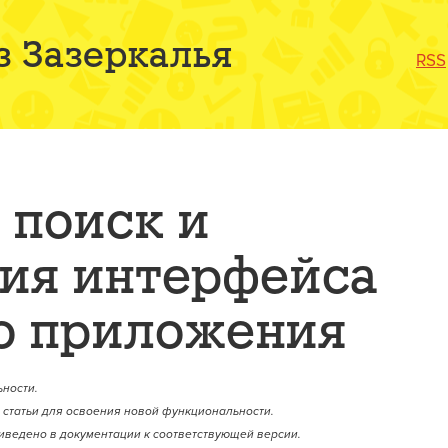
з Зазеркалья
RSS
 поиск и
ия интерфейса
о приложения
ности.
статьи для освоения новой функциональности.
иведено в документации к соответствующей версии.