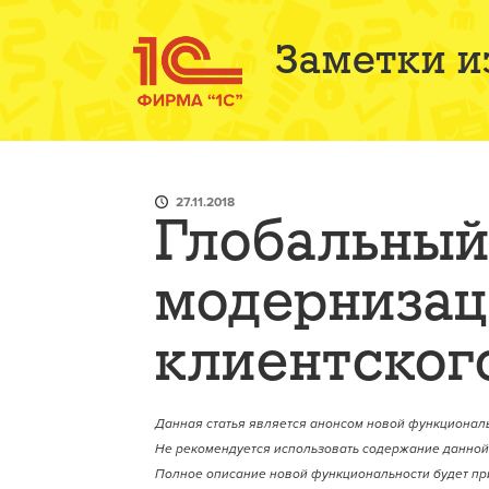
Заметки и
27.11.2018
Глобальный
модернизац
клиентског
Данная статья является анонсом новой функциональ
Не рекомендуется использовать содержание данной 
Полное описание новой функциональности будет пр