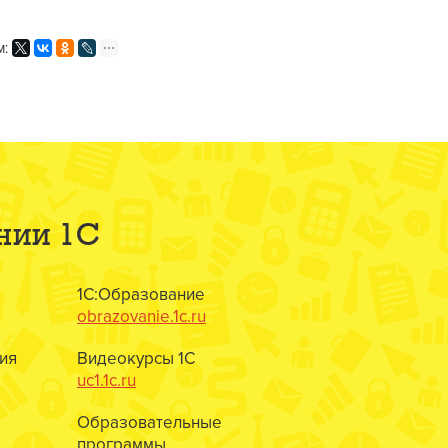
м:
нии 1С
1С:Образование
obrazovanie.1c.ru
ия
Видеокурсы 1С
uc1.1c.ru
Образовательные
программы