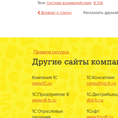
Теги:
Система взаимодействия
8.3.16
Возврат к списку
Рассказать друзья
Правила ресурса
Другие сайты компа
Компания 1С
1С:Консалтинг
www.1C.ru
consulting.1c.ru
1С:Предприятие 8
1С:Дистрибьюц
www.v8.1c.ru
dist.1c.ru
1С Отраслевые
1Софт
решения
www.1csoft.ru