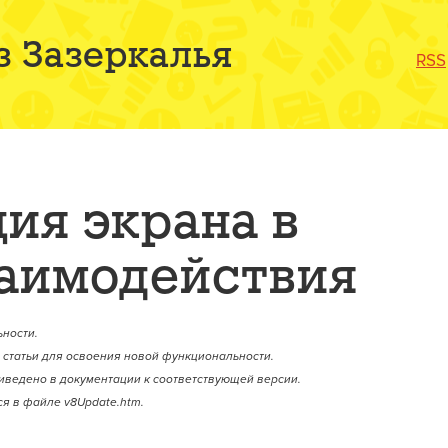
з Зазеркалья
RSS
ия экрана в
аимодействия
ности.
статьи для освоения новой функциональности.
иведено в документации к соответствующей версии.
я в файле v8Update.htm.