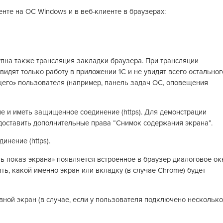
нте на ОС Windows и в веб-клиенте в браузерах:
пна также трансляция закладки браузера. При трансляции
идят только работу в приложении 1С и не увидят всего остальног
его» пользователя (например, панель задач ОС, оповещения
е и иметь защищенное соединение (https). Для демонстрации
оставить дополнительные права “Снимок содержания экрана”.
инение (https).
ь показ экрана» появляется встроенное в браузер диалоговое ок
ь, какой именно экран или вкладку (в случае Chrome) будет
вной экран (в случае, если у пользователя подключено несколько