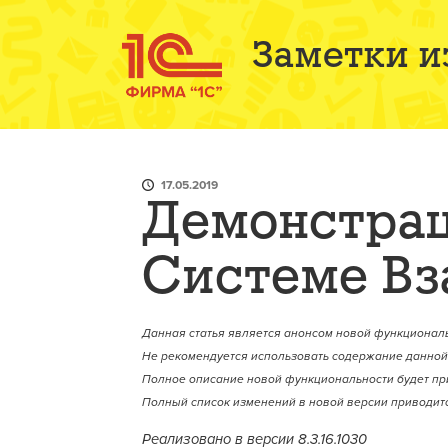
Заметки и
17.05.2019
Демонстрац
Системе Вз
Данная статья является анонсом новой функциональ
Не рекомендуется использовать содержание данной 
Полное описание новой функциональности будет пр
Полный список изменений в новой версии приводитс
Реализовано в версии 8.3.16.1030