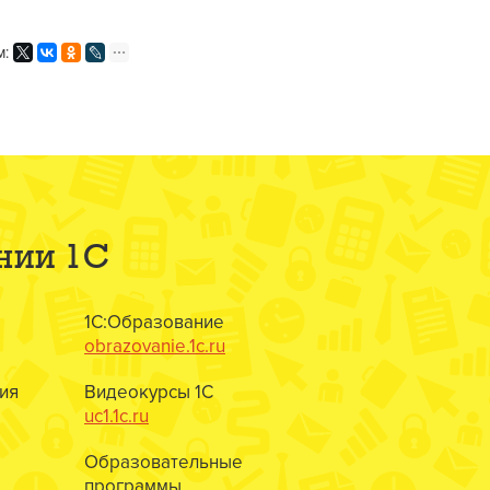
м:
нии 1С
1С:Образование
obrazovanie.1c.ru
ия
Видеокурсы 1С
uc1.1c.ru
Образовательные
программы