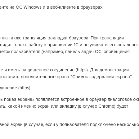
нте на ОС Windows и в веб-клиенте в браузерах:
пна также трансляция закладки браузера. При трансляции
идят только работу в приложении 1С и не увидят всего остальног
его» пользователя (например, панель задач ОС, оповещения
е и иметь защищенное соединение (https). Для демонстрации
оставить дополнительные права “Снимок содержания экрана”.
инение (https).
ь показ экрана» появляется встроенное в браузер диалоговое ок
ь, какой именно экран или вкладку (в случае Chrome) будет
вной экран (в случае, если у пользователя подключено несколько