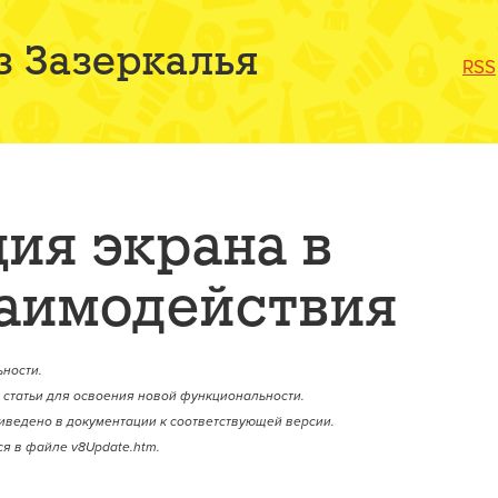
з Зазеркалья
RSS
ия экрана в
аимодействия
ности.
статьи для освоения новой функциональности.
иведено в документации к соответствующей версии.
я в файле v8Update.htm.