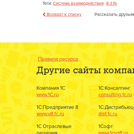
Теги:
Система взаимодействия
8.3.16
Возврат к списку
Рассказать друзья
Правила ресурса
Другие сайты компа
Компания 1С
1С:Консалтинг
www.1C.ru
consulting.1c.ru
1С:Предприятие 8
1С:Дистрибьюц
www.v8.1c.ru
dist.1c.ru
1С Отраслевые
1Софт
решения
www.1csoft.ru