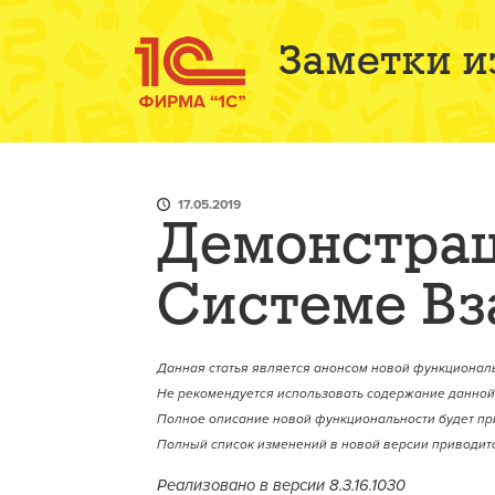
Заметки и
17.05.2019
Демонстрац
Системе Вз
Данная статья является анонсом новой функциональ
Не рекомендуется использовать содержание данной 
Полное описание новой функциональности будет пр
Полный список изменений в новой версии приводитс
Реализовано в версии 8.3.16.1030