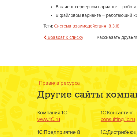
В клиент-серверном варианте – работ
В файловом варианте – работающий к
Теги:
Система взаимодействия
8.3.18
Возврат к списку
Рассказать друзья
Правила ресурса
Другие сайты компа
Компания 1С
1С:Консалтинг
www.1C.ru
consulting.1c.ru
1С:Предприятие 8
1С:Дистрибьюц