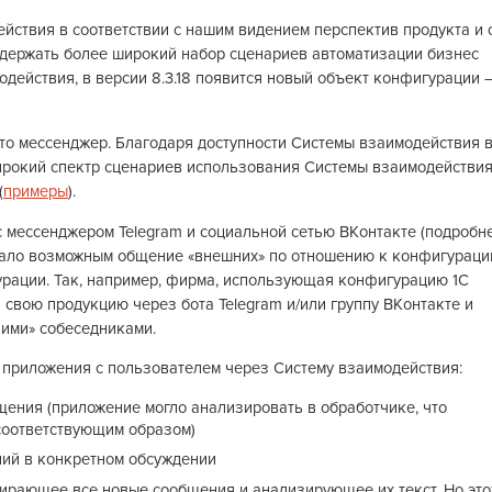
ствия в соответствии с нашим видением перспектив продукта и 
ддержать более широкий набор сценариев автоматизации бизнес
действия, в версии 8.3.18 появится новый объект конфигурации 
то мессенджер. Благодаря доступности Системы взаимодействия 
широкий спектр сценариев использования Системы взаимодействи
(
примеры
).
с мессенджером Telegram и социальной сетью ВКонтакте (подробн
лало возможным общение «внешних» по отношению к конфигураци
урации. Так, например, фирма, использующая конфигурацию 1С
 свою продукцию через бота Telegram и/или группу ВКонтакте и
ими» собеседниками.
я приложения с пользователем через Систему взаимодействия:
щения (приложение могло анализировать в обработчике, что
 соответствующим образом)
ий в конкретном обсуждении
бирающее все новые сообщения и анализирующее их текст. Но это