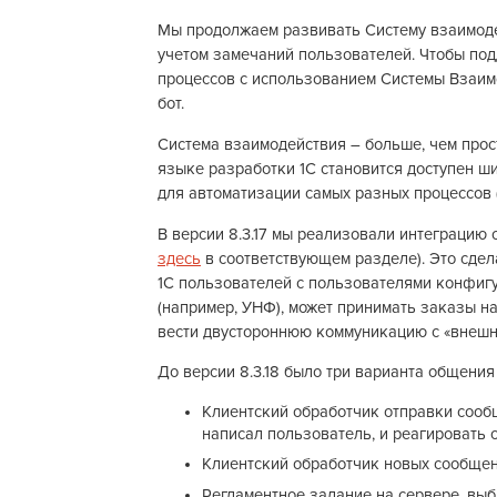
Мы продолжаем развивать Систему взаимодей
учетом замечаний пользователей. Чтобы по
процессов с использованием Системы Взаимо
бот.
Система взаимодействия – больше, чем прос
языке разработки 1С становится доступен 
для автоматизации самых разных процессов 
В версии 8.3.17 мы реализовали интеграцию 
здесь
в соответствующем разделе). Это сде
1С пользователей с пользователями конфиг
(например, УНФ), может принимать заказы на
вести двустороннюю коммуникацию с «внешн
До версии 8.3.18 было три варианта общени
Клиентский обработчик отправки сооб
написал пользователь, и реагировать
Клиентский обработчик новых сообщен
Регламентное задание на сервере, вы