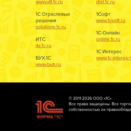
www.v8.1c.ru
dist.1c.ru
1С Отраслевые
1Софт
решения
www.1csoft.ru
solutions.1c.ru
1С-Онлайн
ИТС
online.1c.ru
its.1c.ru
1С Интерес
БУХ.1С
www.1c-interes.
www.buh.ru
© 2011-2026 ООО «1С»
Все права защищены. Все торг
собственностью их правооблада