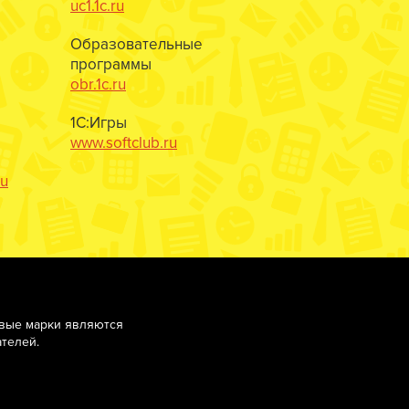
uc1.1c.ru
Образовательные
программы
obr.1c.ru
1С:Игры
www.softclub.ru
ru
овые марки являются
телей.