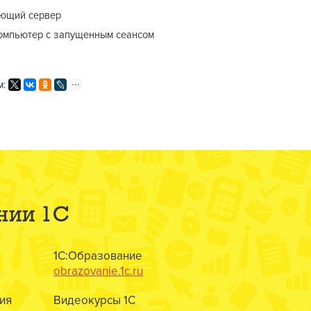
ающий сервер
омпьютер с запущенным сеансом
м:
нии 1С
1С:Образование
obrazovanie.1c.ru
ия
Видеокурсы 1С