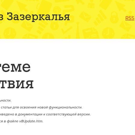
з Зазеркалья
RSS
теме
твия
ности.
статьи для освоения новой функциональности.
иведено в документации к соответствующей версии.
я в файле v8Update.htm.