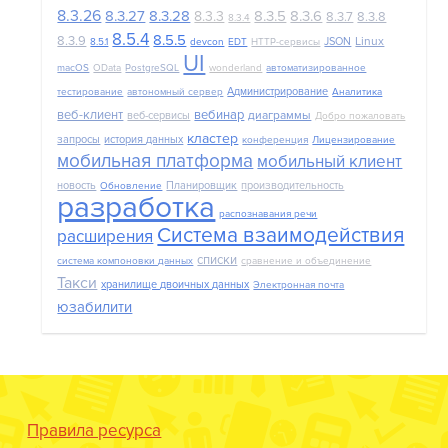
8.3.26
8.3.27
8.3.28
8.3.5
8.3.6
8.3.3
8.3.7
8.3.8
8.3.4
8.5.4
8.5.5
8.3.9
Linux
JSON
8.5.1
devcon
EDT
HTTP-сервисы
UI
macOS
OData
PostgreSQL
wonderland
автоматизированное
Администрирование
тестирование
автономный сервер
Аналитика
веб-клиент
вебинар
диаграммы
веб-сервисы
Добро пожаловать
кластер
запросы
история данных
конференция
Лицензирование
мобильная платформа
мобильный клиент
новость
Планировщик
производительность
Обновление
разработка
распознавания речи
Система взаимодействия
расширения
списки
система компоновки данных
сравнение и объединение
Такси
хранилище двоичных данных
Электронная почта
юзабилити
Правила ресурса