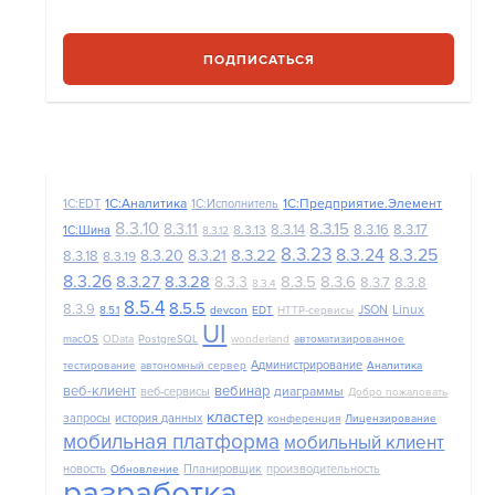
ПОДПИСАТЬСЯ
1С:Аналитика
1С:Предприятие.Элемент
1C:EDT
1С:Исполнитель
8.3.10
8.3.15
8.3.11
8.3.14
8.3.16
8.3.17
8.3.13
1С:Шина
8.3.12
8.3.23
8.3.24
8.3.25
8.3.22
8.3.20
8.3.21
8.3.18
8.3.19
8.3.26
8.3.27
8.3.28
8.3.5
8.3.6
8.3.3
8.3.7
8.3.8
8.3.4
8.5.4
8.5.5
8.3.9
Linux
JSON
8.5.1
devcon
EDT
HTTP-сервисы
UI
macOS
OData
PostgreSQL
wonderland
автоматизированное
Администрирование
тестирование
автономный сервер
Аналитика
веб-клиент
вебинар
диаграммы
веб-сервисы
Добро пожаловать
кластер
запросы
история данных
конференция
Лицензирование
мобильная платформа
мобильный клиент
новость
Планировщик
производительность
Обновление
разработка