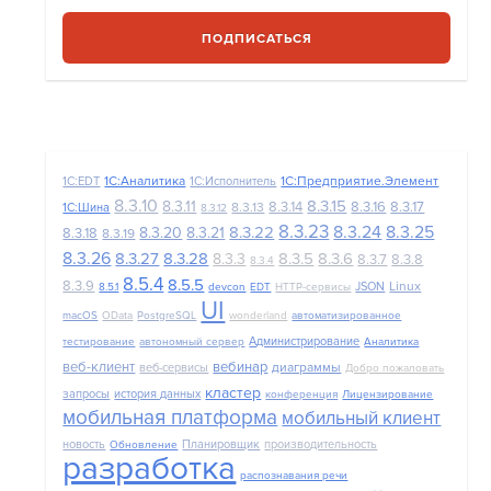
ПОДПИСАТЬСЯ
1С:Аналитика
1С:Предприятие.Элемент
1C:EDT
1С:Исполнитель
8.3.10
8.3.15
8.3.11
8.3.14
8.3.16
8.3.17
8.3.13
1С:Шина
8.3.12
8.3.23
8.3.24
8.3.25
8.3.22
8.3.20
8.3.21
8.3.18
8.3.19
8.3.26
8.3.27
8.3.28
8.3.5
8.3.6
8.3.3
8.3.7
8.3.8
8.3.4
8.5.4
8.5.5
8.3.9
Linux
JSON
8.5.1
devcon
EDT
HTTP-сервисы
UI
macOS
OData
PostgreSQL
wonderland
автоматизированное
Администрирование
тестирование
автономный сервер
Аналитика
веб-клиент
вебинар
диаграммы
веб-сервисы
Добро пожаловать
кластер
запросы
история данных
конференция
Лицензирование
мобильная платформа
мобильный клиент
новость
Планировщик
производительность
Обновление
разработка
распознавания речи