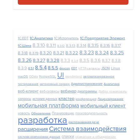
1С:Аналитика
1С:Предприятие.Элемент
1C:EDT
1С:Исполнитель
8.3.10
8.3.15
8.3.11
8.3.14
8.3.16
8.3.17
8.3.13
1С:Шина
8.3.12
8.3.23
8.3.24
8.3.25
8.3.22
8.3.20
8.3.21
8.3.18
8.3.19
8.3.26
8.3.27
8.3.28
8.3.5
8.3.6
8.3.3
8.3.7
8.3.8
8.3.4
8.5.4
8.5.5
8.3.9
Linux
JSON
8.5.1
devcon
EDT
HTTP-сервисы
UI
macOS
OData
PostgreSQL
wonderland
автоматизированное
Администрирование
тестирование
автономный сервер
Аналитика
веб-клиент
вебинар
диаграммы
веб-сервисы
Добро пожаловать
кластер
запросы
история данных
конференция
Лицензирование
мобильная платформа
мобильный клиент
новость
Планировщик
производительность
Обновление
разработка
распознавания речи
Система взаимодействия
расширения
списки
система компоновки данных
сравнение и объединение