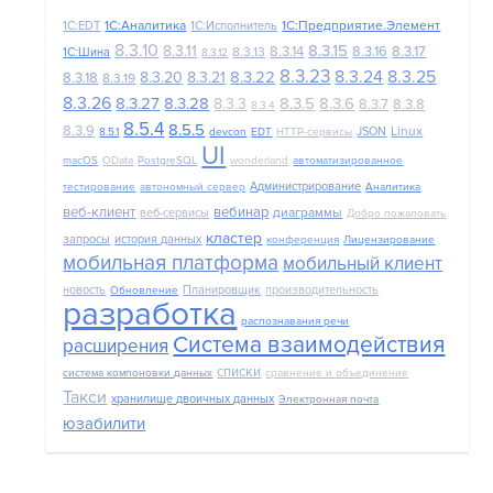
1С:Аналитика
1С:Предприятие.Элемент
1C:EDT
1С:Исполнитель
8.3.10
8.3.15
8.3.11
8.3.14
8.3.16
8.3.17
8.3.13
1С:Шина
8.3.12
8.3.23
8.3.24
8.3.25
8.3.22
8.3.20
8.3.21
8.3.18
8.3.19
8.3.26
8.3.27
8.3.28
8.3.5
8.3.6
8.3.3
8.3.7
8.3.8
8.3.4
8.5.4
8.5.5
8.3.9
Linux
JSON
8.5.1
devcon
EDT
HTTP-сервисы
UI
macOS
OData
PostgreSQL
wonderland
автоматизированное
Администрирование
тестирование
автономный сервер
Аналитика
веб-клиент
вебинар
диаграммы
веб-сервисы
Добро пожаловать
кластер
запросы
история данных
конференция
Лицензирование
мобильная платформа
мобильный клиент
новость
Планировщик
производительность
Обновление
разработка
распознавания речи
Система взаимодействия
расширения
списки
система компоновки данных
сравнение и объединение
Такси
хранилище двоичных данных
Электронная почта
юзабилити